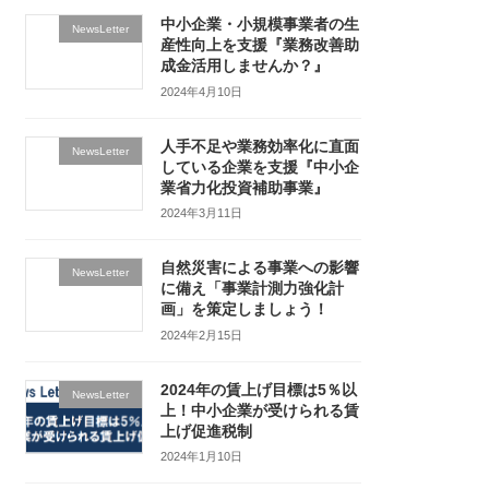
中小企業・小規模事業者の生
NewsLetter
産性向上を支援『業務改善助
成金活用しませんか？』
2024年4月10日
人手不足や業務効率化に直面
NewsLetter
している企業を支援『中小企
業省力化投資補助事業』
2024年3月11日
自然災害による事業への影響
NewsLetter
に備え「事業計測力強化計
画」を策定しましょう！
2024年2月15日
2024年の賃上げ目標は5％以
NewsLetter
上！中小企業が受けられる賃
上げ促進税制
2024年1月10日