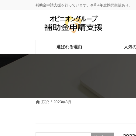
コ
ナ
補助金申請支援を行っています。令和4年度採択実績あり。
ン
ビ
テ
ゲ
ン
ー
ツ
シ
へ
ョ
ス
ン
選ばれる理由
人気
キ
に
ッ
移
プ
動
TOP
2023年3月