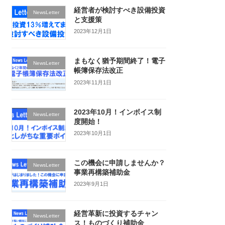
経営者が検討すべき設備投資
NewsLetter
と支援策
2023年12月1日
まもなく猶予期間終了！電子
NewsLetter
帳簿保存法改正
2023年11月1日
2023年10月！インボイス制
NewsLetter
度開始！
2023年10月1日
この機会に申請しませんか？
NewsLetter
事業再構築補助金
2023年9月1日
経営革新に投資するチャン
NewsLetter
ス！ものづくり補助金